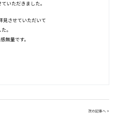
せていただきました。
拝見させていただいて
した。
に感無量です。
次の記事へ >