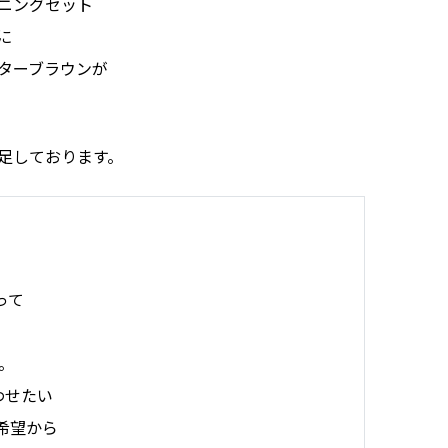
ニングセット
に
ターブラウンが
足しております。
って
。
わせたい
希望から