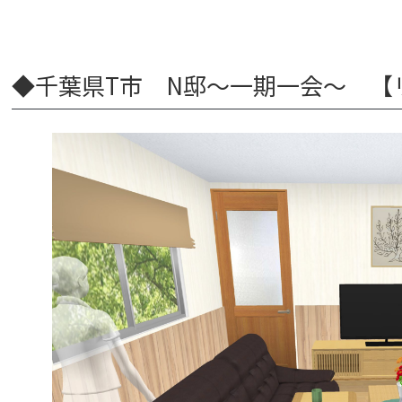
◆千葉県T市 N邸～一期一会～ 【