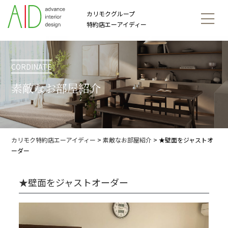
カリモクグループ
特約店エーアイディー
CORDINATE
素敵なお部屋紹介
カリモク特約店エーアイディー
>
素敵なお部屋紹介
>
★壁面をジャストオ
ーダー
★壁面をジャストオーダー