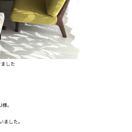
けました
U様。
いました。